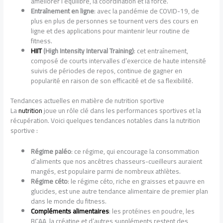
améliorer l’équilibre, la coordination et la force.
Entraînement en ligne
: avec la pandémie de COVID-19, de
plus en plus de personnes se tournent vers des cours en
ligne et des applications pour maintenir leur routine de
fitness.
HIIT
(High Intensity Interval Training)
: cet entraînement,
composé de courts intervalles d’exercice de haute intensité
suivis de périodes de repos, continue de gagner en
popularité en raison de son efficacité et de sa flexibilité.
Tendances actuelles en matière de nutrition sportive
La
nutrition
joue un rôle clé dans les performances sportives et la
récupération. Voici quelques tendances notables dans la nutrition
sportive :
Régime paléo
: ce régime, qui encourage la consommation
d’aliments que nos ancêtres chasseurs-cueilleurs auraient
mangés, est populaire parmi de nombreux athlètes.
Régime céto
: le régime céto, riche en graisses et pauvre en
glucides, est une autre tendance alimentaire de premier plan
dans le monde du fitness.
Compléments alimentaires
: les protéines en poudre, les
BCAA, la créatine et d’autres suppléments restent des