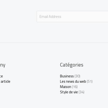
E
m
a
i
l
*
ny
Catégories
te
Business
(30)
 article
Les news du web
(51)
Maison
(16)
Style de vie
(34)