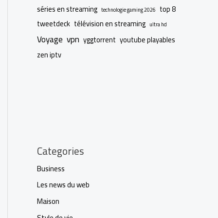
séries en streaming
top 8
technologie gaming 2026
tweetdeck
télévision en streaming
ultra hd
Voyage
vpn
yggtorrent
youtube playables
zen iptv
Categories
Business
Les news du web
Maison
Style de vie