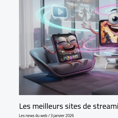
streaming
films
&
séries
en
2026
Les meilleurs sites de stream
Les news du web
/
3 janvier 2026