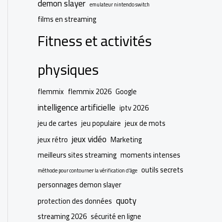
demon slayer
emulateur nintendo switch
films en streaming
Fitness et activités
physiques
flemmix
flemmix 2026
Google
intelligence artificielle
iptv 2026
jeu de cartes
jeu populaire
jeux de mots
jeux vidéo
jeux rétro
Marketing
meilleurs sites streaming
moments intenses
outils secrets
méthode pour contourner la vérification d’âge
personnages demon slayer
quoty
protection des données
streaming 2026
sécurité en ligne