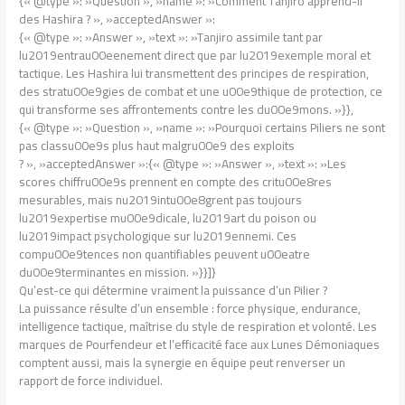
{« @type »: »Question », »name »: »Comment Tanjiro apprend-il
des Hashira ? », »acceptedAnswer »:
{« @type »: »Answer », »text »: »Tanjiro assimile tant par
lu2019entrau00eenement direct que par lu2019exemple moral et
tactique. Les Hashira lui transmettent des principes de respiration,
des stratu00e9gies de combat et une u00e9thique de protection, ce
qui transforme ses affrontements contre les du00e9mons. »}},
{« @type »: »Question », »name »: »Pourquoi certains Piliers ne sont
pas classu00e9s plus haut malgru00e9 des exploits
? », »acceptedAnswer »:{« @type »: »Answer », »text »: »Les
scores chiffru00e9s prennent en compte des critu00e8res
mesurables, mais nu2019intu00e8grent pas toujours
lu2019expertise mu00e9dicale, lu2019art du poison ou
lu2019impact psychologique sur lu2019ennemi. Ces
compu00e9tences non quantifiables peuvent u00eatre
du00e9terminantes en mission. »}}]}
Qu’est-ce qui détermine vraiment la puissance d’un Pilier ?
La puissance résulte d’un ensemble : force physique, endurance,
intelligence tactique, maîtrise du style de respiration et volonté. Les
marques de Pourfendeur et l’efficacité face aux Lunes Démoniaques
comptent aussi, mais la synergie en équipe peut renverser un
rapport de force individuel.