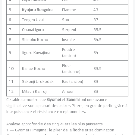
5
Kyojuro Rengoku
Flamme
43
6
Tengen Uzui
Son
37
7
Obanai Iguro
Serpent
35.5
8
Shinobu Kocho
Insecte
34.5
Foudre
9
Jigoro Kuwajima
34
(ancien)
Fleur
10
Kanae Kocho
33.5
(ancienne)
11
Sakonji Urokodaki
Eau (ancien)
33
12
Mitsuri Kanroji
Amour
33
Ce tableau montre que
Gyomei
et
Sanemi
ont une avance
significative sur la plupart des autres Piliers, en grande partie grâce à
leur puissance et résistance exceptionnelles.
Analyse approfondie des cinq Piliers les plus puissants
1 — Gyomei Himejima : le pilier de la
Roche
et sa domination