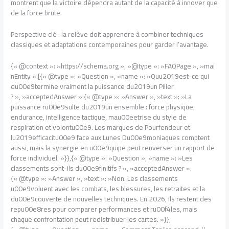
montrent que la victoire dépendra autant de la capacité à innover que
de la force brute.
Perspective clé : la relève doit apprendre à combiner techniques
classiques et adaptations contemporaines pour garder l’avantage.
{« @context »: »https://schema.org », »@type »: »FAQPage », »mai
nEntity »:[{« @type »: »Question », »name »: »Quu2019est-ce qui
du00e9termine vraiment la puissance du2019un Pilier
? », »acceptedAnswer »:{« @type »: »Answer », »text »: »La
puissance ru00e9sulte du2019un ensemble : force physique,
endurance, intelligence tactique, mau00eetrise du style de
respiration et volontu00e9. Les marques de Pourfendeur et
lu2019efficacitu00e9 face aux Lunes Du00e9moniaques comptent
aussi, mais la synergie en u00e9quipe peut renverser un rapport de
force individuel. »}},{« @type »: »Question », »name »: »Les
classements sont-ils du00e9finitifs ? », »acceptedAnswer »:
{« @type »: »Answer », »text »: »Non. Les classements
u00e9voluent avec les combats, les blessures, les retraites et la
du00e9couverte de nouvelles techniques. En 2026, ils restent des
repu00e8res pour comparer performances et ru00f4les, mais
chaque confrontation peut redistribuer les cartes. »}},