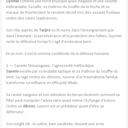
Gyomei
combine une force physique quasi inégalée et une volonté
inébranlable. Sa taille, sa maîtrise du Souffle de la Roche et sa
marque de Pourfendeur le rendent décisif lors des assauts frontaux
contre des Lunes Supérieures.
Son rôle auprès de
Tanjiro
se lit moins dans l’enseignement que
dans l’exemple : la persévérance et la protection des faibles. Gyomei
reste la référence lorsqu’il s’agit d’endurance pure.
En un mot : il est la colonne vertébrale de la défense humaine.
2 — Sanemi Shinazugawa : l’agressivité méthodique
Sanemi
excelle par sa brutalité tactique et sa maîtrise du Souffle du
Vent. Sa rage contre les démons, nourrie d’un traumatisme familial,
transforme sa méfiance en efficacité létale.
Sa rareté sanguine et son utilisation du terrain illustrent comment un
Pilier peut manipuler l’adversaire avant même l’échange d’estocs.
Contre un
démon
, Sanemi est un prédateur avant d’être un
défenseur.
Son insight clé : la colère, bien canalisée, devient une arme