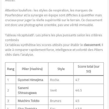
Attention toutefois : les styles de respiration, les marques de
Pourfendeur et la synergie en équipe sont difficiles à quantifier mais
cruciaux pour juger la réelle supériorité sur le terrain. Ce classement
est donc une photographie orientée, pas une vérité immuable.
Tableau récapitulatif : Les piliers les plus puissants selon les critères
combinés
Ce tableau synthétise les scores utilisés pour établir le
classement
. Il
aide à comparer rapidement force, intelligence et volonté des Piliers
cités dans l’analyse.
Score total (sur
Rang
Pilier (Hashira)
Style
50)
1
Gyomei Himejima
Roche
47
Sanemi
2
Vent
46.5
Shinazugawa
3
Muichiro Tokito
Brumes
45
4
Giyu Tomioka
Eau
43.5