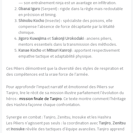
— son entraînement ninja est un avantage en infiltration.
Obanai Iguro
(Serpent) : rigide dans la règle mais redoutable
en précision et timing.
Shinobu Kocho
(Insecte) : spécialiste des poisons, elle
compense l’absence de force décapitante par la létalité
chimique.
Jigoro Kuwajima
et
Sakonji Urokodaki
: anciens piliers,
mentors essentiels dans la transmission des méthodes.
Kanae Kocho
et
Mitsuri Kanroji
: apportent respectivement
empathie tactique et adaptabilité physique.
Ces Piliers démontrent que la diversité des styles de respiration et
des compétences est la vraie force de l’armée.
Pour approfondir l’impact narratif et émotionnel des Piliers sur
Tanjiro, lire le récit de sa mission illustre parfaitement l’évolution du
héros :
mission finale de Tanjiro
. Ce texte montre comment l’héritage
des Hashira façonne chaque confrontation.
Synergie en combat : Tanjiro, Zenitsu, Inosuke et les Hashira
Les Piliers n’agissent pas seuls : la coordination avec
Tanjiro
,
Zenitsu
et
Inosuke
révèle des tactiques d’équipe avancées. Tanjiro apprend