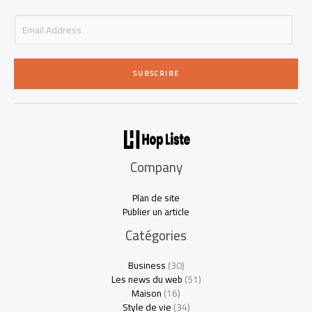
E
m
a
i
SUBSCRIBE
l
*
Company
Plan de site
Publier un article
Catégories
Business
(30)
Les news du web
(51)
Maison
(16)
Style de vie
(34)