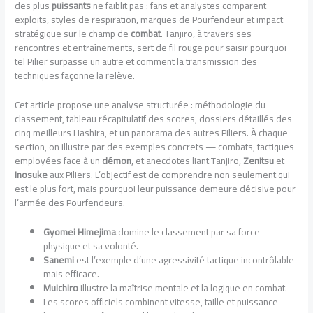
des plus
puissants
ne faiblit pas : fans et analystes comparent
exploits, styles de respiration, marques de Pourfendeur et impact
stratégique sur le champ de
combat
. Tanjiro, à travers ses
rencontres et entraînements, sert de fil rouge pour saisir pourquoi
tel Pilier surpasse un autre et comment la transmission des
techniques façonne la relève.
Cet article propose une analyse structurée : méthodologie du
classement, tableau récapitulatif des scores, dossiers détaillés des
cinq meilleurs Hashira, et un panorama des autres Piliers. À chaque
section, on illustre par des exemples concrets — combats, tactiques
employées face à un
démon
, et anecdotes liant Tanjiro,
Zenitsu
et
Inosuke
aux Piliers. L’objectif est de comprendre non seulement qui
est le plus fort, mais pourquoi leur puissance demeure décisive pour
l’armée des Pourfendeurs.
Gyomei Himejima
domine le classement par sa force
physique et sa volonté.
Sanemi
est l’exemple d’une agressivité tactique incontrôlable
mais efficace.
Muichiro
illustre la maîtrise mentale et la logique en combat.
Les scores officiels combinent vitesse, taille et puissance