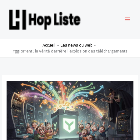
Aller
MAI
au
contenu
MEN
Accueil
Les news du web
YggTorrent : la vérité derrière l’explosion des téléchargements