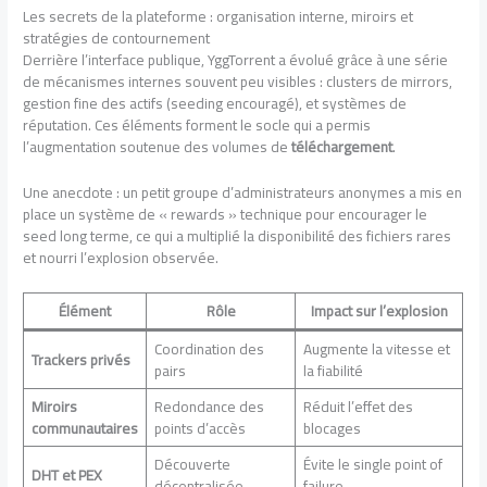
Les secrets de la plateforme : organisation interne, miroirs et
stratégies de contournement
Derrière l’interface publique, YggTorrent a évolué grâce à une série
de mécanismes internes souvent peu visibles : clusters de mirrors,
gestion fine des actifs (seeding encouragé), et systèmes de
réputation. Ces éléments forment le socle qui a permis
l’augmentation soutenue des volumes de
téléchargement
.
Une anecdote : un petit groupe d’administrateurs anonymes a mis en
place un système de « rewards » technique pour encourager le
seed long terme, ce qui a multiplié la disponibilité des fichiers rares
et nourri l’explosion observée.
Élément
Rôle
Impact sur l’explosion
Coordination des
Augmente la vitesse et
Trackers privés
pairs
la fiabilité
Miroirs
Redondance des
Réduit l’effet des
communautaires
points d’accès
blocages
Découverte
Évite le single point of
DHT et PEX
décentralisée
failure