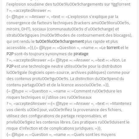
l’explosion soudaine des tu00e9lu00e9chargements sur YggTorrent
? », »acceptedAnswer »:
{« @type »: »Answer », »text »: »L’explosion s’explique par la
convergence de facteurs techniques (trackers amu00e9lioru00e9s,
miroirs, DHT), sociaux (communautu00e9s d’u00e9change) et
stratu00e9giques (mu00e9thodes de contournement des blocages),
qui ont rendu le
tu00e9lu00e9chargement
plus rapide et plus
accessible. »}},{« @type »: »Question », »name »: »Le
torrent
et le
P2P
sont-ils toujours synonymes de
piratage
? », »acceptedAnswer »:{« @type »: »Answer », »text »: »Non. Le
P2P
est une technologie neutre utilisu00e9e pour la distribution
lu00e9gale (logiciels open-source, archives publiques) comme pour
des contenus protu00e9gu00e9s. La distinction du00e9pend du
contenu partagu00e9 et de la licence associu00e9e. »}},
{« @type »: »Question », »name »: »Comment ru00e9duire les
risques techniques si j’utilise ces ru00e9seaux
? », »acceptedAnswer »:{« @type »: »Answer », »text »: »Maintenez
vos clients u00e0 jour, vu00e9rifiez la provenance des fichiers,
utilisez des configurations de partage responsables, et
privilu00e9giez les contenus libres. Ces pratiques ru00e9duisent le
risque d’infection et de complications juridiques. »}},
{« @type »: »Question », »name »: »Quels sont les moyens