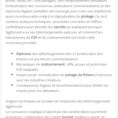
privés, relais DHT, VPN partagés), des comportements utilisateurs
(mutualisation des ressources, indexations communautaires) et des
réponses légales partielles ont convergé pour créer une plateforme
quasi-incontournable malgré la stigmatisation du
piratage
. Ce récit
combine analyses techniques, anecdotes concrètes et chiffres
synthétiques pour dévoiler les
secrets
qui expliquent pourquoi
YggTorrent a vu ses téléchargements exploser, et comment les
mécanismes de
P2P
et de contournement ont rendu cette
croissance possible.
Explosion
des téléchargements liée à l’amélioration des
trackers et aux miroirs communautaires.
Mécaniques de
contournement
: VPN, proxys et protocoles
P2P adaptatifs.
Impact social : normalisation du
partage de fichiers
et tensions
avec les industries créatives.
Conséquences légales et recommandations pour limiter les
risques pour les utilisateurs.
Origines techniques et sociales de l’explosion des téléchargements
YggTorrent
La croissance s’explique d’abord par des améliorations purement
techniques : optimisation des clients
torrent
, meilleurs seeds, et