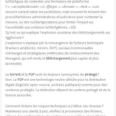
lu00e9gaux de contester une fermeture de plateforme
? », »acceptedAnswer »:{« @type »: »Answer », »text »: »Les
recours varient selon les juridictions, mais souvent ils incluent des
procu00e9dures administratives et judiciaires pour contester la
mesure, ou des nu00e9gociations pour limiter l’impact sur
l’accu00e8s aux contenus lu00e9gitimes. »}}]}
Qu’est-ce qui explique l’explosion soudaine des téléchargements sur
YggTorrent ?
L’explosion s’explique par la convergence de facteurs techniques
(trackers améliorés, miroirs, DHT), sociaux (communautés
d’échange) et stratégiques (méthodes de contournement des
blocages), qui ont rendu le
téléchargement
plus rapide et plus
accessible.
Le
torrent
et le
P2P
sont-ils toujours synonymes de
piratage
?
Non. Le
P2P
est une technologie neutre utilisée pour la distribution
légale (logiciels open-source, archives publiques) comme pour des
contenus protégés. La distinction dépend du contenu partagé et de la
licence associée.
Comment réduire les risques techniques si j’utilise ces réseaux ?
Maintenez vos clients à jour, vérifiez la provenance des fichiers,