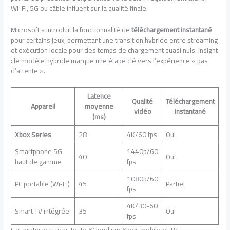
Wi-Fi, 5G ou câble influent sur la qualité finale.
Microsoft a introduit la fonctionnalité de
téléchargement instantané
pour certains jeux, permettant une transition hybride entre streaming
et exécution locale pour des temps de chargement quasi nuls. Insight
: le modèle hybride marque une étape clé vers l’expérience « pas
d’attente ».
Latence
Qualité
Téléchargement
Appareil
moyenne
vidéo
instantané
(ms)
Xbox Series
28
4K/60 fps
Oui
Smartphone 5G
1440p/60
40
Oui
haut de gamme
fps
1080p/60
PC portable (Wi‑Fi)
45
Partiel
fps
4K/30-60
Smart TV intégrée
35
Oui
fps
Cas pratique : Lucas teste XCloud sur Xbox, mobile et TV