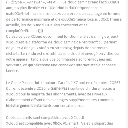
{« @type »: »Answer », »text »: »Le cloud gaming rend l’accu00e8s
aux jeux plus flexible et ru00e9duit la du00e9pendance au
matu00e9riel, mais les consoles conservent un avantage en termes
de performance maximale et d’expu00e9rience locale. u00c0 l’heure
actuelle, les deux modu00e8les coexistent et se
complu00e8tent. »}}]}
Qu’est-ce que XCloud et comment fonctionne le streaming de jeux?
XCloud est la plateforme de cloud gaming de Microsoft qui permet
de jouer à des jeux vidéo en streaming depuis des serveurs
distants. Le rendu est exécuté dans le cloud et envoyé en vidéo sur
votre appareil, tandis que vos commandes sont renvoyées aux
serveurs, ce qui nécessite une connexion internet stable et basse
latence.
Le Game Pass inclut-il toujours l’accès à XCloud en décembre 2026?
Oui, en décembre 2026 le
Game Pass
continue d’inclure l’accès à
XCloud pour la majorité des abonnements, avec des niveaux
d’abonnement offrant des avantages supplémentaires comme le
téléchargement instantané
pour certains titres.
Quels appareils sont compatibles avec XCloud?
XCloud est compatible avec
Xbox
, PC, smart TVs et la plupart des