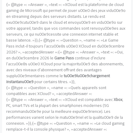
{« @type »: »Answer », »text »: »XCloud est la plateforme de cloud
gaming de Microsoft qui permet de jouer u00e0 des jeux vidu00e9o
en streaming depuis des serveurs distants. Le rendu est
exu00e9cutu00e9 dans le cloud et envoyu00e9 en vidu00e9o sur
votre appareil, tandis que vos commandes sont renvoyu00e9es aux
serveurs, ce qui nu00e9cessite une connexion internet stable et
basse latence. »}},{« @type »: »Question », »name »: »Le Game
Pass inclut-il toujours l’accu00e8s u00e0 XCloud en du00e9cembre
2026? », »acceptedAnswer »:{« @type »: »Answer », »text »: »Oui,
en du00e9cembre 2026 le
Game Pass
continue d’inclure
l’accu00e8s u00e0 XCloud pour la majoritu00e9 des abonnements,
avec des niveaux d’abonnement offrant des avantages
supplu00e9mentaires comme le
tu00e9lu00e9chargement
instantanu00e9
pour certains titres. »}},
{« @type »: »Question », »name »: »Quels appareils sont
compatibles avec XCloud? », »acceptedAnswer »:
{« @type »: »Answer », »text »: »XCloud est compatible avec
Xbox
,
PC, smart TVs et la plupart des smartphones modernes (5G
recommandu00e9e pour la meilleure expu00e9rience). Les
performances varient selon le matu00e9riel et la qualitu00e9 de la
connexion. »}},{« @type »: »Question », »name »: »Le cloud gaming
remplace-t-il la console physique? », »acceptedAnswer »: