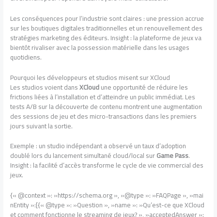
Les conséquences pour l’industrie sont claires : une pression accrue
sur les boutiques digitales traditionnelles et un renouvellement des
stratégies marketing des éditeurs. Insight : la plateforme de jeux va
bientôt rivaliser avec la possession matérielle dans les usages
quotidiens.
Pourquoi les développeurs et studios misent sur XCloud
Les studios voient dans
XCloud
une opportunité de réduire les
frictions liées à l’installation et d’atteindre un public immédiat. Les
tests A/B sur la découverte de contenu montrent une augmentation
des sessions de jeu et des micro-transactions dans les premiers
jours suivant la sortie.
Exemple : un studio indépendant a observé un taux d’adoption
doublé lors du lancement simultané cloud/local sur
Game Pass
.
Insight : la facilité d’accès transforme le cycle de vie commercial des
jeux.
{« @context »: »https://schema.org », »@type »: »FAQPage », »mai
nEntity »:[{« @type »: »Question », »name »: »Qu’est-ce que XCloud
et comment fonctionne le streaming de jeux? », »acceptedAnswer »: