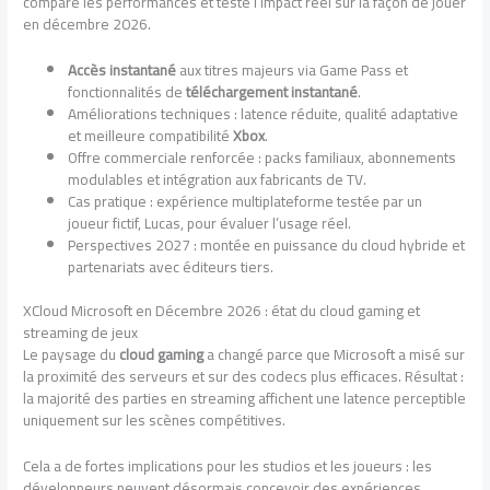
compare les performances et teste l’impact réel sur la façon de jouer
en décembre 2026.
Accès instantané
aux titres majeurs via Game Pass et
fonctionnalités de
téléchargement instantané
.
Améliorations techniques : latence réduite, qualité adaptative
et meilleure compatibilité
Xbox
.
Offre commerciale renforcée : packs familiaux, abonnements
modulables et intégration aux fabricants de TV.
Cas pratique : expérience multiplateforme testée par un
joueur fictif, Lucas, pour évaluer l’usage réel.
Perspectives 2027 : montée en puissance du cloud hybride et
partenariats avec éditeurs tiers.
XCloud Microsoft en Décembre 2026 : état du cloud gaming et
streaming de jeux
Le paysage du
cloud gaming
a changé parce que Microsoft a misé sur
la proximité des serveurs et sur des codecs plus efficaces. Résultat :
la majorité des parties en streaming affichent une latence perceptible
uniquement sur les scènes compétitives.
Cela a de fortes implications pour les studios et les joueurs : les
développeurs peuvent désormais concevoir des expériences