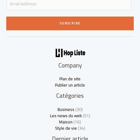
m
a
i
SUBSCRIBE
l
*
Company
Plan de site
Publier un article
Catégories
Business
(30)
Les news du web
(51)
Maison
(16)
Style de vie
(34)
Dernier article