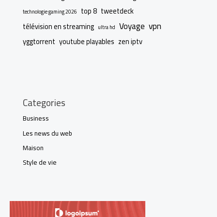
top 8
tweetdeck
technologie gaming 2026
Voyage
vpn
télévision en streaming
ultra hd
yggtorrent
youtube playables
zen iptv
Categories
Business
Les news du web
Maison
Style de vie