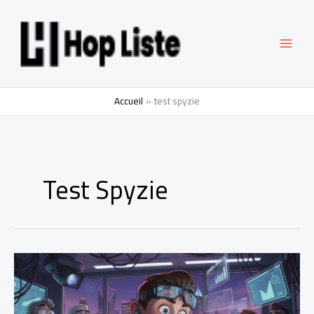
Aller
MAI
au
contenu
MEN
Accueil
test spyzie
Test Spyzie
Spyzie
avis
2026
: