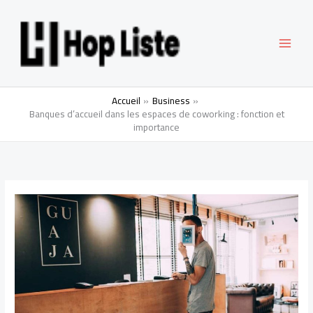
Aller
MAI
au
contenu
MEN
Accueil
Business
Banques d’accueil dans les espaces de coworking : fonction et
importance