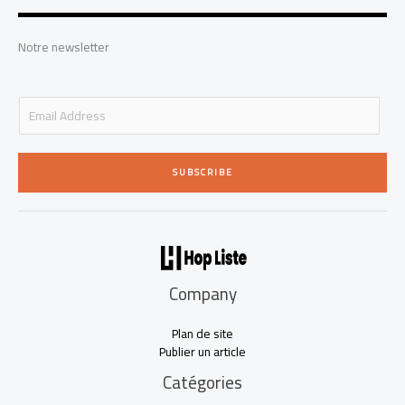
e
d
g
o
b
r
i
r
o
e
n
a
k
-
m
-
Notre newsletter
i
f
n
E
m
a
i
SUBSCRIBE
l
*
Company
Plan de site
Publier un article
Catégories