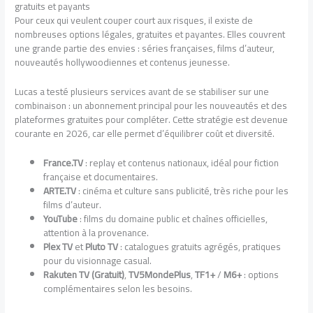
gratuits et payants
Pour ceux qui veulent couper court aux risques, il existe de
nombreuses options légales, gratuites et payantes. Elles couvrent
une grande partie des envies : séries françaises, films d’auteur,
nouveautés hollywoodiennes et contenus jeunesse.
Lucas a testé plusieurs services avant de se stabiliser sur une
combinaison : un abonnement principal pour les nouveautés et des
plateformes gratuites pour compléter. Cette stratégie est devenue
courante en 2026, car elle permet d’équilibrer coût et diversité.
France.TV
: replay et contenus nationaux, idéal pour fiction
française et documentaires.
ARTE.TV
: cinéma et culture sans publicité, très riche pour les
films d’auteur.
YouTube
: films du domaine public et chaînes officielles,
attention à la provenance.
Plex TV
et
Pluto TV
: catalogues gratuits agrégés, pratiques
pour du visionnage casual.
Rakuten TV (Gratuit)
,
TV5MondePlus
,
TF1+
/
M6+
: options
complémentaires selon les besoins.