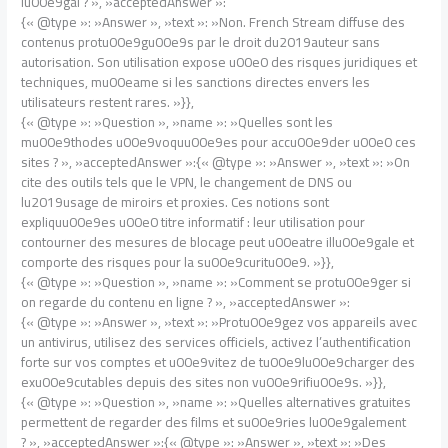
lu00e9gal ? », »acceptedAnswer »:
{« @type »: »Answer », »text »: »Non. French Stream diffuse des
contenus protu00e9gu00e9s par le droit du2019auteur sans
autorisation. Son utilisation expose u00e0 des risques juridiques et
techniques, mu00eame si les sanctions directes envers les
utilisateurs restent rares. »}},
{« @type »: »Question », »name »: »Quelles sont les
mu00e9thodes u00e9voquu00e9es pour accu00e9der u00e0 ces
sites ? », »acceptedAnswer »:{« @type »: »Answer », »text »: »On
cite des outils tels que le VPN, le changement de DNS ou
lu2019usage de miroirs et proxies. Ces notions sont
expliquu00e9es u00e0 titre informatif : leur utilisation pour
contourner des mesures de blocage peut u00eatre illu00e9gale et
comporte des risques pour la su00e9curitu00e9. »}},
{« @type »: »Question », »name »: »Comment se protu00e9ger si
on regarde du contenu en ligne ? », »acceptedAnswer »:
{« @type »: »Answer », »text »: »Protu00e9gez vos appareils avec
un antivirus, utilisez des services officiels, activez l’authentification
forte sur vos comptes et u00e9vitez de tu00e9lu00e9charger des
exu00e9cutables depuis des sites non vu00e9rifiu00e9s. »}},
{« @type »: »Question », »name »: »Quelles alternatives gratuites
permettent de regarder des films et su00e9ries lu00e9galement
? », »acceptedAnswer »:{« @type »: »Answer », »text »: »Des